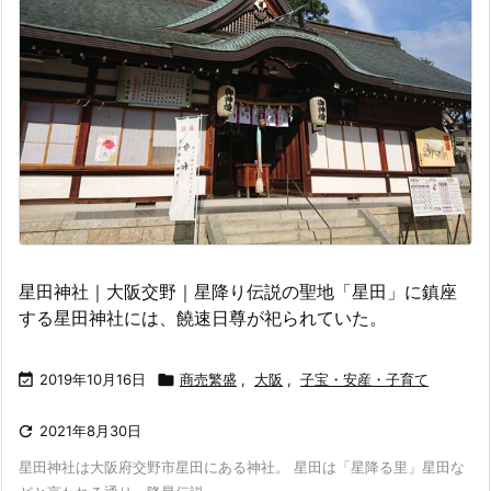
星田神社｜大阪交野｜星降り伝説の聖地「星田」に鎮座
する星田神社には、饒速日尊が祀られていた。

2019年10月16日

商売繁盛
,
大阪
,
子宝・安産・子育て

2021年8月30日
星田神社は大阪府交野市星田にある神社。 星田は「星降る里」星田な