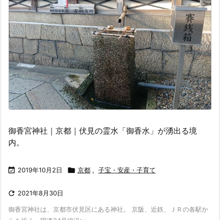
御香宮神社｜京都｜伏見の霊水「御香水」が湧出る境
内。

2019年10月2日

京都
,
子宝・安産・子育て

2021年8月30日
御香宮神社は、京都市伏見区にある神社。 京阪、近鉄、ＪＲの各駅か