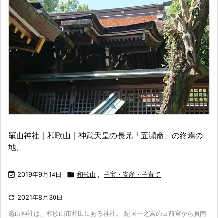
竈山神社｜和歌山｜神武天皇の長兄「五瀬命」の終焉の
地。

2019年9月14日

和歌山
,
子宝・安産・子育て

2021年8月30日
竈山神社は、和歌山市和田にある神社。 紀国一之宮の日前宮から真南