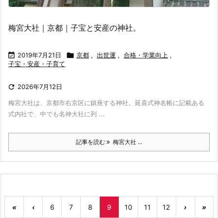
梅宮大社｜京都｜子宝と安産の神社。

2019年7月21日

京都
,
出世運
,
合格・学業向上
,
子宝・安産・子育て

2026年7月12日
梅宮大社は、京都市右京区に鎮座する神社。延喜式神名帳に記載ある
式内社で、中でも名神大社に列 ...
記事を読む
梅宮大社 ...
«
‹
6
7
8
9
10
11
12
›
»