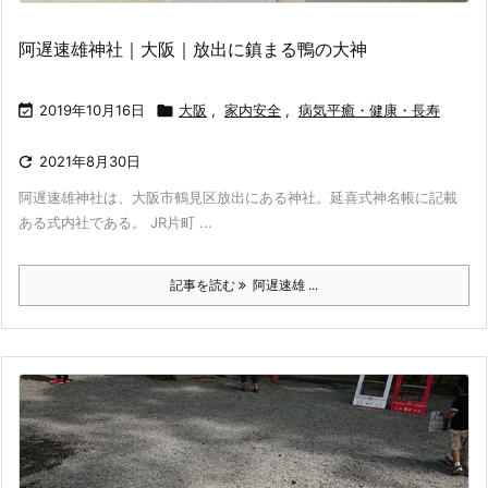
阿遅速雄神社｜大阪｜放出に鎮まる鴨の大神

2019年10月16日

大阪
,
家内安全
,
病気平癒・健康・長寿

2021年8月30日
阿遅速雄神社は、大阪市鶴見区放出にある神社。延喜式神名帳に記載
ある式内社である。 JR片町 ...
記事を読む
阿遅速雄 ...