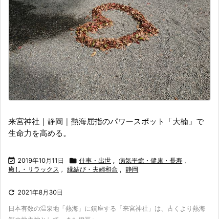
来宮神社｜静岡｜熱海屈指のパワースポット「大楠」で
生命力を高める。

2019年10月11日

仕事・出世
,
病気平癒・健康・長寿
,
癒し・リラックス
,
縁結び・夫婦和合
,
静岡

2021年8月30日
日本有数の温泉地「熱海」に鎮座する「来宮神社」は、古くより熱海