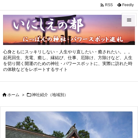

Feedly
RSS


メニュ

心身ともにスッキリしない・人生やり直したい・癒されたい。。。
サイド
起死回生、充電、癒し、縁結び、仕事、厄除け、方除けなど、人生
を切り開く開運のための神社・パワースポットに、実際に訪れた時

の体験などをレポートするサイト
前へ

次へ

ホーム
>

神社紹介（地域別）

検索