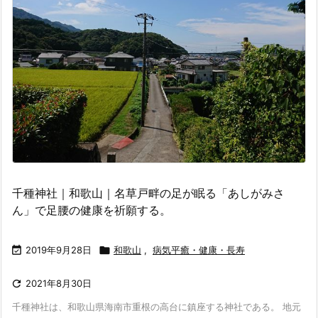
千種神社｜和歌山｜名草戸畔の足が眠る「あしがみさ
ん」で足腰の健康を祈願する。

2019年9月28日

和歌山
,
病気平癒・健康・長寿

2021年8月30日
千種神社は、和歌山県海南市重根の高台に鎮座する神社である。 地元