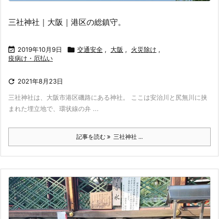
三社神社｜大阪｜港区の総鎮守。

2019年10月9日

交通安全
,
大阪
,
火災除け
,
疫病け・厄払い

2021年8月23日
三社神社は、大阪市港区磯路にある神社。 ここは安治川と尻無川に挟
まれた埋立地で、環状線の弁 ...
記事を読む
三社神社 ...