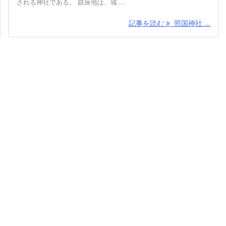
される神社である。 鎮座地は、城 ...
記事を読む
照国神社 ...