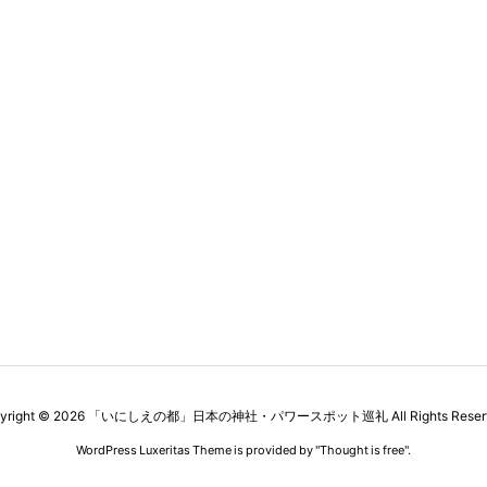
yright ©
2026
「いにしえの都」日本の神社・パワースポット巡礼
All Rights Rese
WordPress Luxeritas Theme is provided by "
Thought is free
".