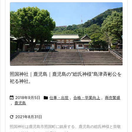
照国神社｜鹿児島｜鹿児島の”総氏神様”島津斉彬公を
祀る神社。

2018年9月5日

仕事・出世
,
合格・学業向上
,
商売繁盛
,
鹿児島

2021年8月31日
照国神社は鹿児島市照国町に鎮座する、鹿児島の総氏神様と崇敬