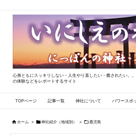
心身ともにスッキリしない・人生やり直したい・癒されたい。。
の体験などをレポートするサイト
TOPページ
記事一覧
神社について
パワースポ

ホーム
>

神社紹介（地域別）
>

鹿児島