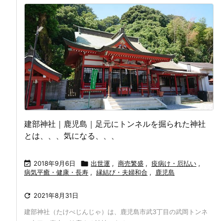
建部神社｜鹿児島｜足元にトンネルを掘られた神社
とは、、、気になる、、、

2018年9月6日

出世運
,
商売繁盛
,
疫病け・厄払い
,
病気平癒・健康・長寿
,
縁結び・夫婦和合
,
鹿児島

2021年8月31日
建部神社（たけべじんじゃ）は、鹿児島市武3丁目の武岡トンネ