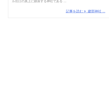
ル出口の真上に鎮座する神社である ...
記事を読む
建部神社 ...