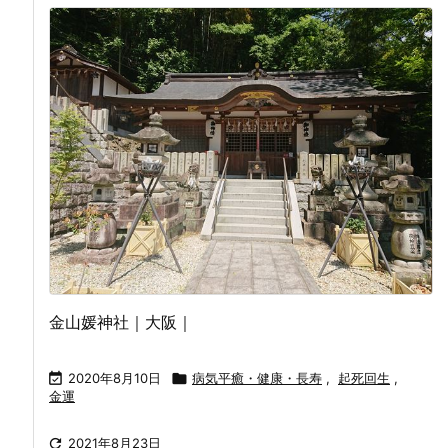
金山媛神社｜大阪｜

2020年8月10日

病気平癒・健康・長寿
,
起死回生
,
金運

2021年8月23日