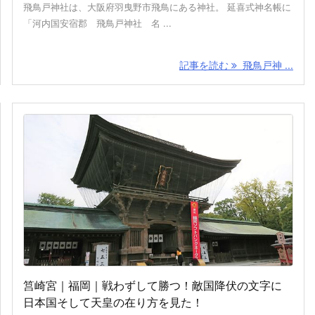
飛鳥戸神社は、大阪府羽曳野市飛鳥にある神社。 延喜式神名帳に
「河内国安宿郡 飛鳥戸神社 名 ...
記事を読む
飛鳥戸神 ...
筥崎宮｜福岡｜戦わずして勝つ！敵国降伏の文字に
日本国そして天皇の在り方を見た！