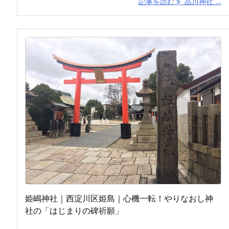
記事を読む
品川神社 ...
姫嶋神社｜西淀川区姫島｜心機一転！やりなおし神
社の「はじまりの碑祈願」