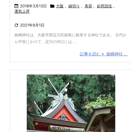

2018年3月13日

大阪
,
縁切り
,
美容
,
起死回生
,
運気上昇

2021年9月1日
姫嶋神社は、大阪市西淀川区姫島に鎮座する神社である。 古代か
ら中世にかけて、淀川の河口には ...
記事を読む
姫嶋神社 ...