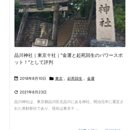
品川神社｜東京十社｜”金運と起死回生のパワースポ
ット！”として評判

2018年8月10日

東京
,
起死回生
,
金運

2021年8月23日
品川神社は、東京都品川区北品川にある神社。明治元年に選定さ
れた准勅祭社であり、現在は東京十 ...