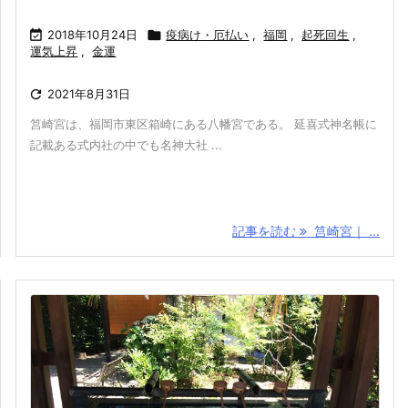

2018年10月24日

疫病け・厄払い
,
福岡
,
起死回生
,
運気上昇
,
金運

2021年8月31日
筥崎宮は、福岡市東区箱崎にある八幡宮である。 延喜式神名帳に
記載ある式内社の中でも名神大社 ...
記事を読む
筥崎宮｜ ...