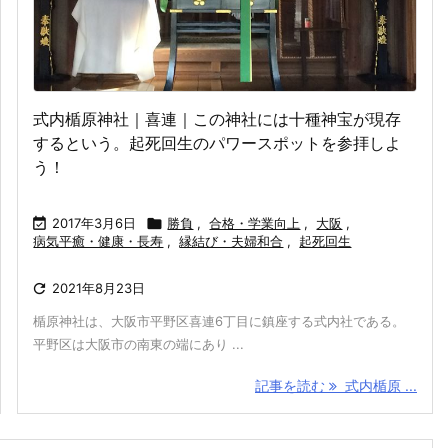
式内楯原神社｜喜連｜この神社には十種神宝が現存
するという。起死回生のパワースポットを参拝しよ
う！

2017年3月6日

勝負
,
合格・学業向上
,
大阪
,
病気平癒・健康・長寿
,
縁結び・夫婦和合
,
起死回生

2021年8月23日
楯原神社は、大阪市平野区喜連6丁目に鎮座する式内社である。
平野区は大阪市の南東の端にあり ...
記事を読む
式内楯原 ...