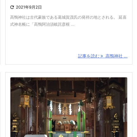

2021年9月2日
高鴨神社は古代豪族である葛城賀茂氏の発祥の地とされる。 延喜
式神名帳に「高鴨阿治須岐詫彦根 ...
記事を読む
高鴨神社 ...