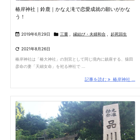
椿岸神社｜鈴鹿｜かなえ滝で恋愛成就の願いがかな
う！

2019年6月29日

三重
,
縁結び・夫婦和合
,
起死回生

2021年8月26日
椿岸神社は「椿大神社」の別宮として同じ境内に鎮座する、猿田
彦命の妻「天細女命」を祀る神社で ...
記事を読む
椿岸神社 ...