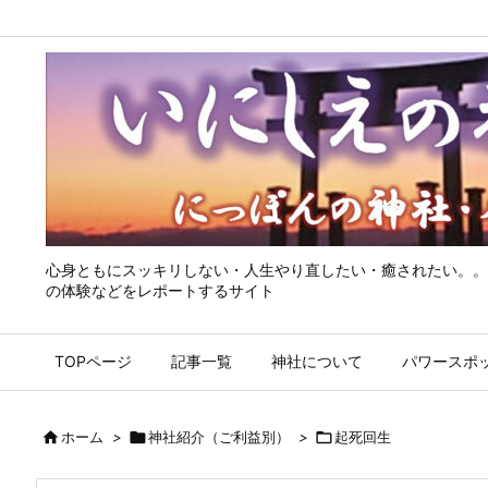
心身ともにスッキリしない・人生やり直したい・癒されたい。。
の体験などをレポートするサイト
TOPページ
記事一覧
神社について
パワースポ

ホーム
>

神社紹介（ご利益別）
>

起死回生