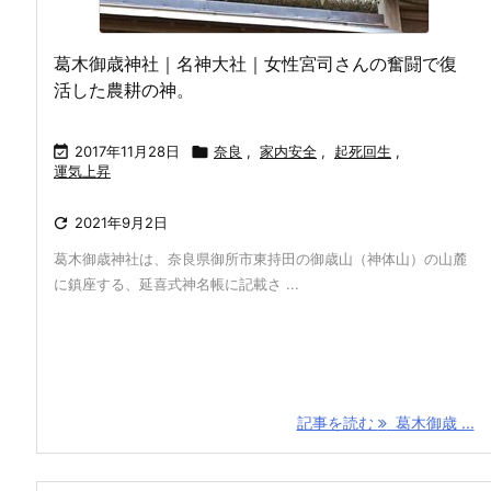
葛木御歳神社｜名神大社｜女性宮司さんの奮闘で復
活した農耕の神。

2017年11月28日

奈良
,
家内安全
,
起死回生
,
運気上昇

2021年9月2日
葛木御歳神社は、奈良県御所市東持田の御歳山（神体山）の山麓
に鎮座する、延喜式神名帳に記載さ ...
記事を読む
葛木御歳 ...