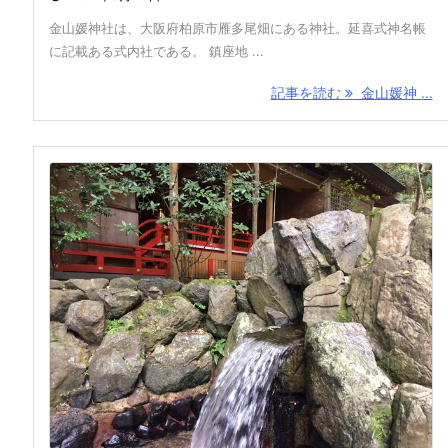
金山媛神社は、大阪府柏原市雁多尾畑にある神社。延喜式神名帳
に記載ある式内社である。 鎮座地 ...
記事を読む
金山媛神 ...