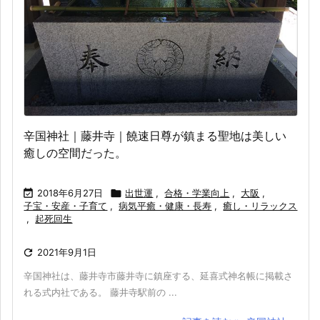
辛国神社｜藤井寺｜饒速日尊が鎮まる聖地は美しい
癒しの空間だった。

2018年6月27日

出世運
,
合格・学業向上
,
大阪
,
子宝・安産・子育て
,
病気平癒・健康・長寿
,
癒し・リラックス
,
起死回生

2021年9月1日
辛国神社は、藤井寺市藤井寺に鎮座する、延喜式神名帳に掲載さ
れる式内社である。 藤井寺駅前の ...