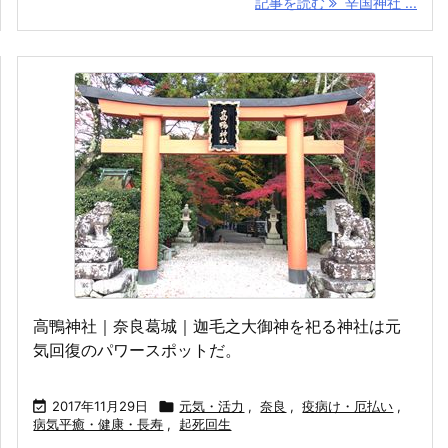
記事を読む
辛国神社 ...
高鴨神社｜奈良葛城｜迦毛之大御神を祀る神社は元
気回復のパワースポットだ。

2017年11月29日

元気・活力
,
奈良
,
疫病け・厄払い
,
病気平癒・健康・長寿
,
起死回生