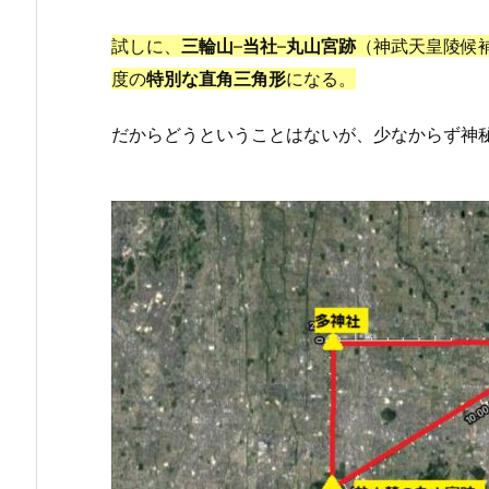
試しに、
三輪山
–
当社
–
丸山宮跡
（神武天皇陵候補
度の
特別な直角三角形
になる。
だからどうということはないが、少なからず神