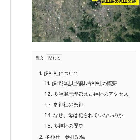
目次
1.
多神社について
1.1.
多坐彌志理都比古神社の概要
1.2.
多坐彌志理都比古神社のアクセス
1.3.
多神社の祭神
1.4.
なぜ、母は祀られていないのか
1.5.
多神社の歴史
2.
多神社 参拝記録