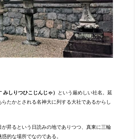
。
す みしりつひこじんじゃ）
という厳めしい社名。延
あらたかとされる名神大に列する大社であるからし
日が昇るという日読みの地でありつつ、真東に三輪
魅惑的な場所でなのである。