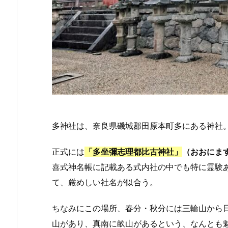
多神社は、奈良県磯城郡田原本町多にある神社
正式には
「多坐彌志理都比古神社」
（おおにま
喜式神名帳に記載ある式内社の中でも特に霊験
て、厳めしい社名が似合う。
ちなみにこの場所、春分・秋分には三輪山から
山があり、真南に畝山があるという、なんとも