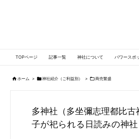
TOPページ
記事一覧
神社について
パワースポ

ホーム
>

神社紹介（ご利益別）
>

商売繁盛
多神社（多坐彌志理都比古
子が祀られる日読みの神社