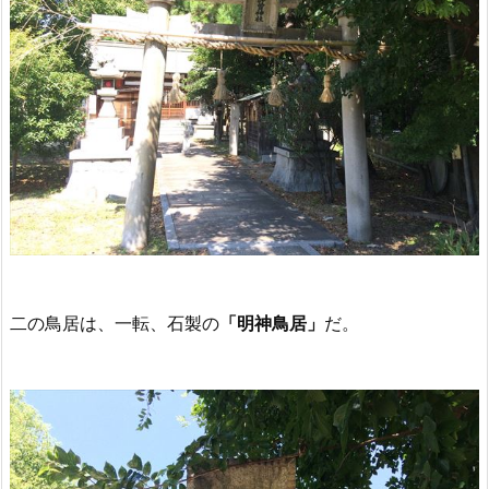
二の鳥居は、一転、石製の
「明神鳥居」
だ。