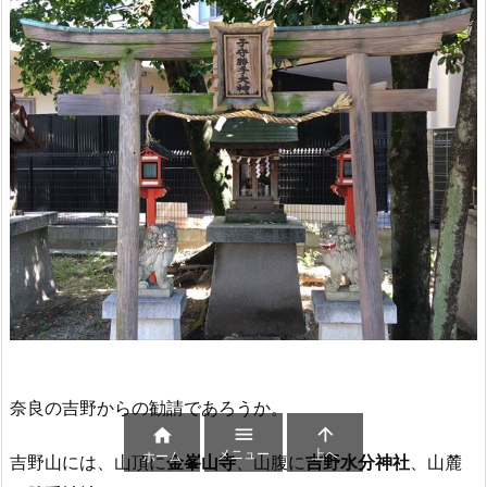
奈良の吉野からの勧請であろうか。



メニュー
上へ
ホーム
吉野山には、山頂に
金峯山寺
、山腹に
吉野水分神社
、山麓