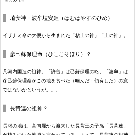
埴安神・波牟埴安姫（はむはやすのひめ）
イザナミ命の大便から生まれた「粘土の神」「土の神」。
彦己蘇保理命（ひここそほり）？
凡河内国造の祖神。「許曽」は己蘇保理の略、「波牟」は
彦己蘇保理命がこの地を食べた（噛んだ：領有した）の意
ではないかというが。。。
長背連の祖神？
長瀬の地は、高句麗から渡来した長背王の子孫「長背連」
が棲みついた地域と言われている。よって、長背連の祖神