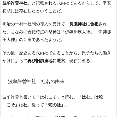
波牟許曽神社」
と記載される式内社であるからして、平安
初頭には存在したということだ。
明治の一村一社制の導入を受けて、
長瀬神社に合祀
され
た。ちなみに合祀時点の祭神は「伊弉那岐大神」「伊弉那
美大神」の２座であったようだ。
その後、歴史ある式内社であることから、氏子たちの働き
かけによって
再び旧鎮座地に遷宮
。現在に至る。
波牟許曽神社 社名の由来
波牟許曽と書いて「はむこそ」と読む。
「はむ」は蛇
。
「こそ」は社
。従って
「蛇の社」
。