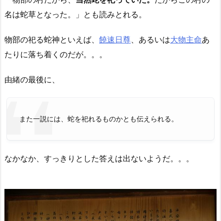
名は蛇草となった。」とも読みとれる。
物部の祀る蛇神といえば、
饒速日尊
、あるいは
大物主命
あ
たりに落ち着くのだが。。。
由緒の最後に、
また一説には、蛇を祀れるものかとも伝えられる。
なかなか、すっきりとした答えは出ないようだ。。。