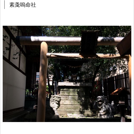
素戔嗚命社