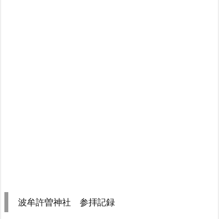
波牟許曽神社 参拝記録