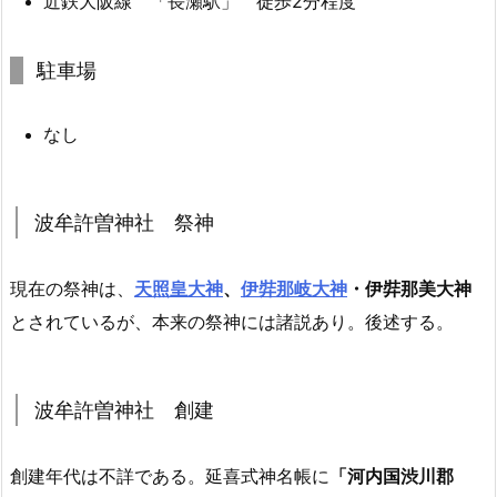
近鉄大阪線 「長瀬駅」 徒歩2分程度
駐車場
なし
波牟許曽神社 祭神
現在の祭神は、
天照皇大神
、
伊弉那岐大神
・伊弉那美大神
とされているが、本来の祭神には諸説あり。後述する。
波牟許曽神社 創建
創建年代は不詳である。延喜式神名帳に
「河内国渋川郡