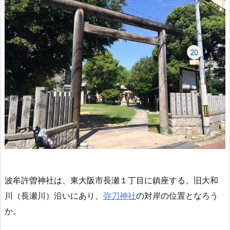
波牟許曽神社は、東大阪市長瀬１丁目に鎮座する。旧大和
川（長瀬川）沿いにあり、
弥刀神社
の対岸の位置となろう
か。