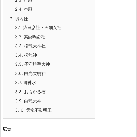
2.4.
本殿
3.
境内社
3.1.
猿田彦社・天鈿女社
3.2.
素戔嗚命社
3.3.
松龍大神社
3.4.
榎龍神
3.5.
子守勝手大神
3.6.
白光大明神
3.7.
御神水
3.8.
おもかる石
3.9.
白龍大神
3.10.
天龍不動明王
広告