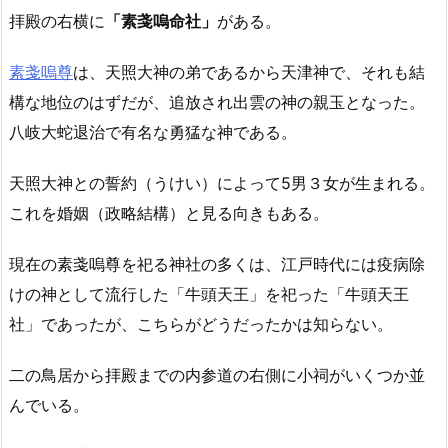
拝殿の右横に
「素戔嗚命社」
がある。
素戔嗚尊
は、天照大神の弟であるから天津神で、それも結
構な地位のはずだが、追放され出雲の神の親玉となった。
八岐大蛇退治で有名な勇猛な神である。
天照大神との誓約（うけい）によって5男３女が生まれる。
これを婚姻（政略結構）と見る向きもある。
現在の素戔嗚尊を祀る神社の多くは、江戸時代には疫病除
けの神として流行した「牛頭天王」を祀った「牛頭天王
社」であったが、こちらがどうだったかは知らない。
二の鳥居から拝殿までの内参道の右側に小祠がいくつか並
んでいる。