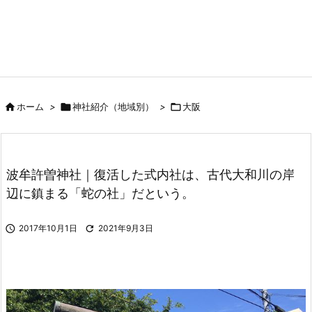

ホーム
>

神社紹介（地域別）
>

大阪
波牟許曽神社｜復活した式内社は、古代大和川の岸
辺に鎮まる「蛇の社」だという。

2017年10月1日

2021年9月3日