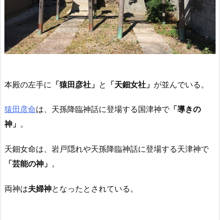
本殿の左手に
「猿田彦社」
と
「天鈿女社」
が並んでいる。
猿田彦命
は、天孫降臨神話に登場する国津神で
「導きの
神」
。
天鈿女命は、岩戸隠れや天孫降臨神話に登場する天津神で
「芸能の神」
。
両神は
夫婦神
となったとされている。