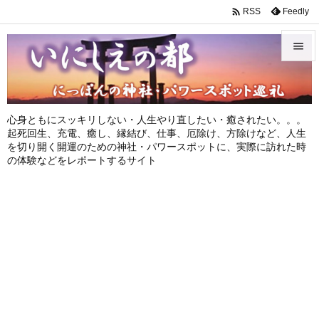

Feedly
RSS


メニュ

心身ともにスッキリしない・人生やり直したい・癒されたい。。。
サイド
起死回生、充電、癒し、縁結び、仕事、厄除け、方除けなど、人生
を切り開く開運のための神社・パワースポットに、実際に訪れた時

の体験などをレポートするサイト
前へ

次へ

検索