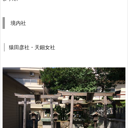
境内社
猿田彦社・天鈿女社