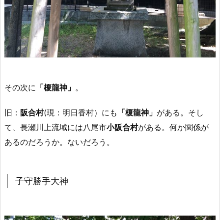
その次に
「榎龍神」
。
旧：
阪合村
(現：明日香村）にも
「榎龍神」
がある。そし
て、長瀬川上流域には八尾市
小阪合村
がある。何か関係が
あるのだろうか。ないだろう。
子守勝手大神