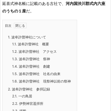
延喜式神名帳に記載のある古社で、
河内国渋川郡式内六座
のうちの１座
だ。
目次
1.
波牟許曽神社について
1.1.
波牟許曽神社 概要
1.2.
波牟許曽神社 アクセス
1.3.
波牟許曽神社 祭神
1.4.
波牟許曽神社 創建
1.5.
波牟許曽神社 社名の由来
1.6.
波牟許曽神社 現祭神以前の祭神
2.
波牟許曽神社 参拝記録
2.1.
一の鳥居
2.2.
伊勢神宮遥拝所
2.3.
拝殿