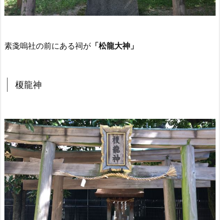
素戔嗚社の前にある祠が
「松龍大神」
榎龍神