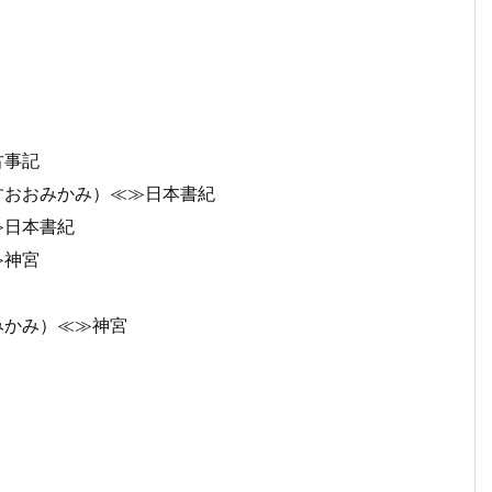
古事記
すおおみかみ）≪≫日本書紀
≫日本書紀
≫神宮
みかみ）≪≫神宮