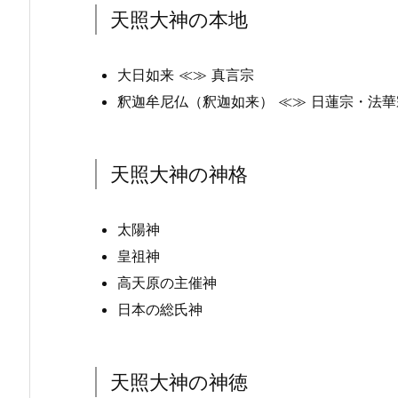
天照大神の本地
大日如来 ≪≫ 真言宗
釈迦牟尼仏（釈迦如来） ≪≫ 日蓮宗・法華
天照大神の神格
太陽神
皇祖神
高天原の主催神
日本の総氏神
天照大神の神徳