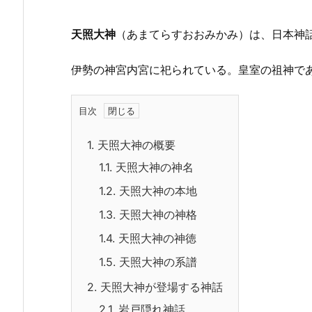
天照大神
（あまてらすおおみかみ）は、日本神
伊勢の神宮内宮に祀られている。皇室の祖神で
目次
1.
天照大神の概要
1.1.
天照大神の神名
1.2.
天照大神の本地
1.3.
天照大神の神格
1.4.
天照大神の神徳
1.5.
天照大神の系譜
2.
天照大神が登場する神話
2.1.
岩戸隠れ神話