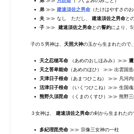
弟
≫≫
月読命
（つくよみのみこと）
弟
≫≫
建速須佐之男命
（たけはやすさのお
夫
≫≫ なし ただし、
建速須佐之男命
と
子
≫≫
建速須佐之男命
との
誓約
により、
子の５男神は、
天照大神
の玉から生まれたので
天之忍穂耳命
（あめのおしほみみ）≫≫
邇
天之菩卑能命
（あめのほひ） ≫≫ 出雲国
天津日子根命
（あまつひこね） ≫≫ 凡河
活津日子根命
（いくつひこね）≫≫ 生国
熊野久須毘命
（くまのくすひ）≫≫ 熊野
３女神は、
建速須佐之男命
の剣から生まれたの
多紀理毘売命
≫≫ 宗像三女神の一柱