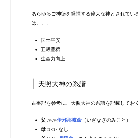
あらゆるご神徳を発揮する偉大な神とされてい
は、、、
国土平安
五穀豊穣
生命力向上
天照大神の系譜
古事記を参考に、天照大神の系譜を記載してお
父
≫≫
伊邪那岐命
（いざなぎのみこと）
母
≫≫ なし