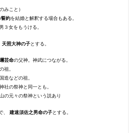
のみこと）
の
誓約
を結婚と解釈する場合もある。
5男３女をもうける。
、
天照大神の子
とする。
邇芸命
の父神。神武につながる。
造の祖。
内国造などの祖。
魂神社の祭神と同一とも。
三山の元々の祭神という説あり
で、
建速須佐之男命
の子
とする。