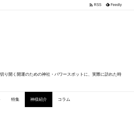

Feedly
RSS
切り開く開運のための神社・パワースポットに、実際に訪れた時
外
特集
神様紹介
コラム