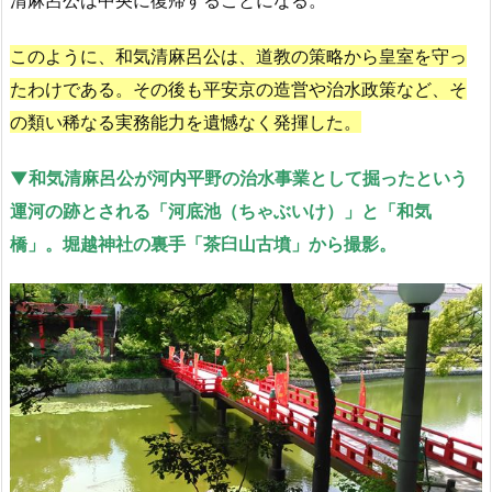
清麻呂公は中央に復帰することになる。
このように、和気清麻呂公は、道教の策略から皇室を守っ
たわけである。その後も平安京の造営や治水政策など、そ
の類い稀なる実務能力を遺憾なく発揮した。
▼和気清麻呂公が河内平野の治水事業として掘ったという
運河の跡とされる「河底池（ちゃぶいけ）」と「和気
橋」。堀越神社の裏手「茶臼山古墳」から撮影。