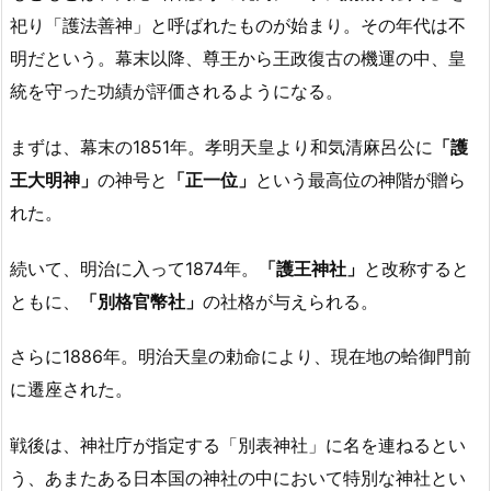
祀り「護法善神」と呼ばれたものが始まり。その年代は不
明だという。幕末以降、尊王から王政復古の機運の中、
皇
統を守った功績が評価
されるようになる。
まずは、幕末の1851年。孝明天皇より和気清麻呂公に
「護
王大明神」
の神号と
「正一位」
という最高位の神階が贈ら
れた。
続いて、明治に入って1874年。
「護王神社」
と改称すると
ともに、
「別格官幣社」
の社格が与えられる。
さらに1886年。明治天皇の勅命により、現在地の蛤御門前
に遷座された。
戦後は、神社庁が指定する「別表神社」に名を連ねるとい
う、あまたある日本国の神社の中において特別な神社とい