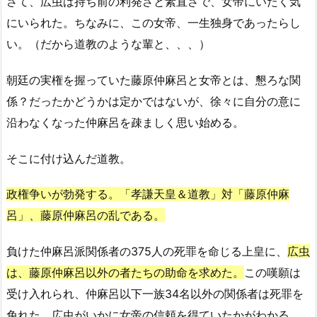
さて、広虫は持ち前の利発さと素直さで、女帝にいたく気
にいられた。ちなみに、この女帝、一生独身であったらし
い。（だから道教のような輩と、、、）
朝廷の実権を握っていた藤原仲麻呂と女帝とは、懇ろな関
係？だったかどうかは定かではないが、徐々に自分の意に
沿わなくなった仲麻呂を疎ましく思い始める。
そこに付け込んだ道教。
政権争いが勃発する。「孝謙天皇＆道教」対「藤原仲麻
呂」、藤原仲麻呂の乱である。
負けた仲麻呂派関係者の375人の死罪を命じる上皇に、
広虫
は、藤原仲麻呂以外の者たちの助命を求めた。
この嘆願は
受け入れられ、仲麻呂以下一族34名以外の関係者は死罪を
免れた。広虫がいかに女帝の信頼を得ていたかがわかる。