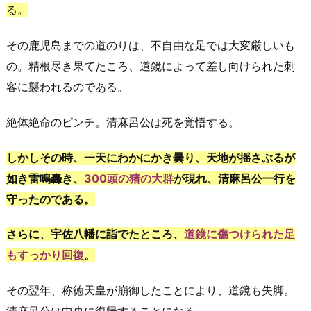
る。
その鹿児島までの道のりは、不自由な足では大変厳しいも
の。精根尽き果てたころ、道鏡によって差し向けられた刺
客に襲われるのである。
絶体絶命のピンチ。清麻呂公は死を覚悟する。
しかしその時、一天にわかにかき曇り、天地が揺さぶるが
如き雷鳴轟き、
300頭の猪の大群
が現れ、清麻呂公一行を
守ったのである。
さらに、宇佐八幡に詣でたところ、
道鏡に傷つけられた足
もすっかり回復
。
その翌年、称徳天皇が崩御したことにより、道鏡も失脚。