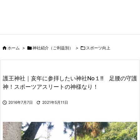

ホーム
>

神社紹介（ご利益別）
>

スポーツ向上
護王神社｜亥年に参拝したい神社No１!! 足腰の守護
神！スポーツアスリートの神様なり！

2016年7月7日

2021年5月11日