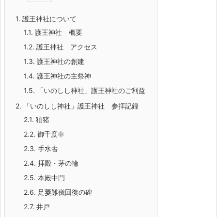
1.
護王神社について
1.1.
護王神社 概要
1.2.
護王神社 アクセス
1.3.
護王神社の創建
1.4.
護王神社の主祭神
1.5.
「いのしし神社」護王神社のご利益
2.
「いのしし神社」護王神社 参拝記録
2.1.
狛猪
2.2.
御千度車
2.3.
手水舎
2.4.
拝殿・茅の輪
2.5.
本殿中門
2.6.
足萎難儀回復の碑
2.7.
井戸