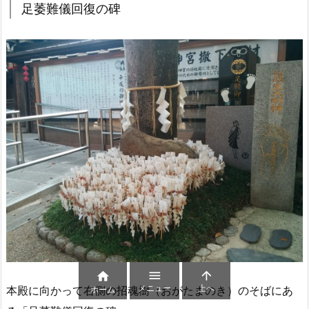
足萎難儀回復の碑



メニュー
上へ
本殿に向かって右側の招魂樹（おがたまのき）のそばにあ
ホーム