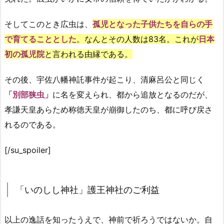
そしてこのとき広虫は、
孤児となった子供たちを自らの手
で育てることとした
。なんとその人数は83名。これが
日本
初の孤児院
と言われる由縁である。
その後、宇佐八幡神託事件が起こり、清麻呂公と同じく
「別部狭虫」
に名を変えられ、都から追放となるのだが、
孝謙天皇あらため称徳天皇が崩御したのち、都に呼び戻さ
れるのである。
[/su_spoiler]
「いのしし神社」護王神社のご利益
以上の逸話を知ったうえで、神前で祈ろうではないか。自