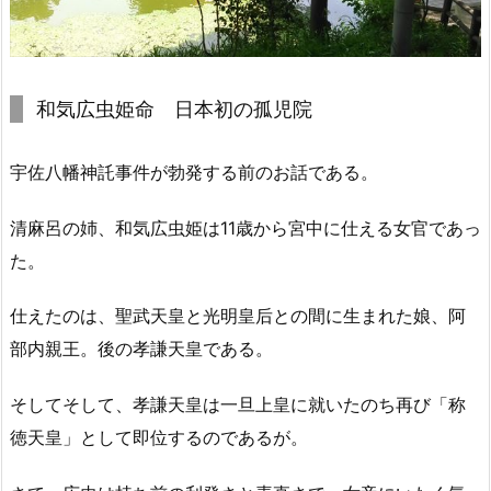
和気広虫姫命 日本初の孤児院
宇佐八幡神託事件が勃発する前のお話である。
清麻呂の姉、和気広虫姫は11歳から宮中に仕える女官であっ
た。
仕えたのは、聖武天皇と光明皇后との間に生まれた娘、阿
部内親王。後の孝謙天皇である。
そしてそして、孝謙天皇は一旦上皇に就いたのち再び「称
徳天皇」として即位するのであるが。