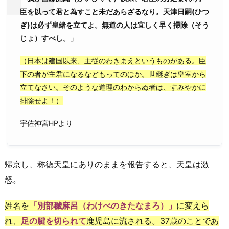
臣を以って君と為すこと未だあらざるなり。天津日嗣(ひつ
ぎ)は必ず皇緒を立てよ。無道の人は宜しく早く掃除（そう
じょ）すべし。
」
（日本は建国以来、主従のわきまえというものがある。臣
下の者が主君になるなどもってのほか。世継ぎは皇室から
立てなさい。そのような道理のわからぬ者は、すみやかに
排除せよ！）
宇佐神宮HPより
帰京し、称徳天皇にありのままを報告すると、天皇は激
怒。
姓名を
「別部穢麻呂（わけべのきたなまろ）」
に変えら
れ、
足の腱を切られて
鹿児島に流される。37歳のことであ