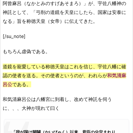
阿曾麻呂（なかとみのすげあそまろ）」が、宇佐八幡神の
神託として、「弓削の道鏡を天皇にしたら、国家は安泰に
なる」旨を称徳天皇（女帝）に伝えてきた。
[/su_note]
もちろん虚偽である。
道鏡を寵愛している称徳天皇はこれを信じ、宇佐八幡に確
認の使者を送る。その使者というのが、われらが
和気清麻
呂公
である。
和気清麻呂公は八幡宮に到着し、改めて神託を伺う
に、、、大神が現れて曰く
「
我が国は開闢（かいびゃく）以来、君臣の分定まれり。