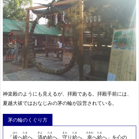
神楽殿のようにも見えるが、拝殿である。拝殿手前には、
夏越大祓ではおなじみの茅の輪が設営されている。
茅の輪のくぐり方
はら
たま
きよ
たま
まも
たま
さきわ
たま
「
祓
へ
給
へ、
清
め
給
へ、
守
り
給
へ、
幸
へ
給
へ」を心の