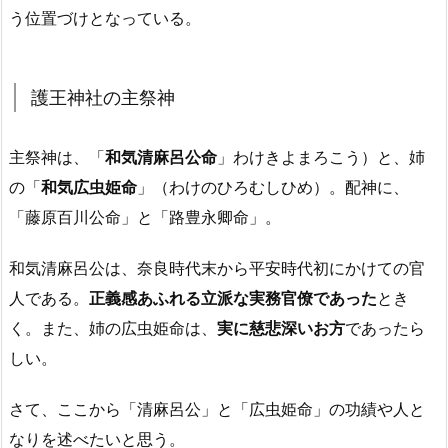
う位置づけとなっている。
護王神社の主祭神
主祭神は、「
和気清麻呂公命
」わけきよまろこう）と、姉
の「
和気広虫姫命
」（わけのひろむしひめ）。
配神に、
「藤原百川公命」と「路豊永卿命」。
和気清麻呂公は、奈良時代末から平安時代初にかけての官
人である。
正義感あふれる立派な実務官僚であった
とき
く。また、姉の広虫姫命は、
実に慈悲深いお方
であったら
しい。
さて、ここから「清麻呂公」と「広虫姫命」の功績や人と
なりを述べたいと思う。