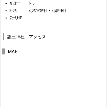
創建年 不明
社格 別格官幣社・別表神社
公式HP
護王神社 アクセス
MAP