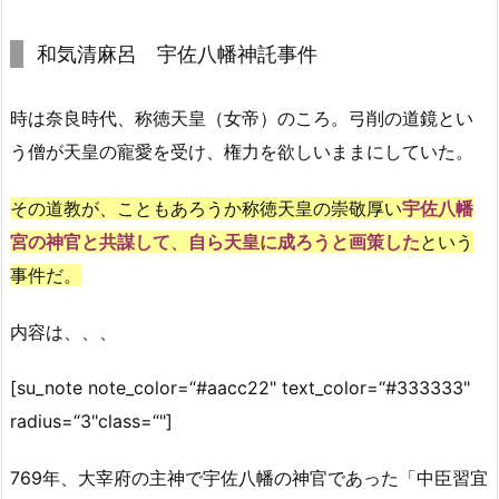
和気清麻呂 宇佐八幡神託事件
時は奈良時代、称徳天皇（女帝）のころ。弓削の道鏡とい
う僧が天皇の寵愛を受け、権力を欲しいままにしていた。
その道教が、こともあろうか称徳天皇の崇敬厚い
宇佐八幡
宮の神官と共謀して
、
自ら天皇に成ろうと画策した
という
事件だ。
内容は、、、
[su_note note_color=
“#aacc22"
text_color=
“#333333"
radius=
“3"
class
=
“"
]
769年、大宰府の主神で宇佐八幡の神官であった「中臣習宜