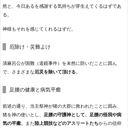
然と、今日あるを感謝する気持ちが芽生えてくるはずであ
る。
神様もそれを感じてくれるはずだ。
厄除け・災難よけ
清麻呂公が国難（道鏡事件）を未然に防いだことに因ん
で、さまざまな
厄災を除いて頂ける
。
足腰の健康と病気平癒
前述の通り、当主祭神が猪の大群に救われたことに因み、
猪を神の使いとし、
足腰の守護神として、足腰の怪我や病
気の平癒、
また
陸上競技などのアスリートたち
からの信仰