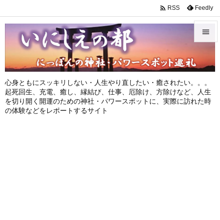

Feedly
RSS


メニュ

心身ともにスッキリしない・人生やり直したい・癒されたい。。。
サイド
起死回生、充電、癒し、縁結び、仕事、厄除け、方除けなど、人生
を切り開く開運のための神社・パワースポットに、実際に訪れた時

の体験などをレポートするサイト
前へ

次へ

検索