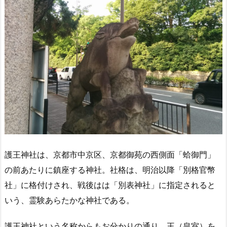
護王神社は、京都市中京区、京都御苑の西側面「蛤御門」
の前あたりに鎮座する神社。社格は、明治以降「別格官幣
社」に格付けされ、戦後はは「別表神社」に指定されると
いう、霊験あらたかな神社である。
護王神社という名称からもお分かりの通り、王（皇室）を