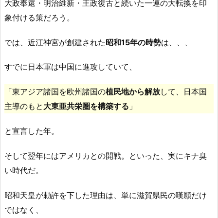
大政奉還・明治維新・王政復古と続いた一連の大転換を印
象付ける策だろう。
では、近江神宮が創建された
昭和15年の時勢
は、、、
すでに日本軍は中国に進攻していて、
「東アジア諸国を欧州諸国の
植民地から解放
して、日本国
主導のもと
大東亜共栄圏を構築する
」
と宣言した年。
そして翌年にはアメリカとの開戦。といった、実にキナ臭
い時代だ。
昭和天皇が勅許を下した理由は、単に滋賀県民の嘆願だけ
ではなく、