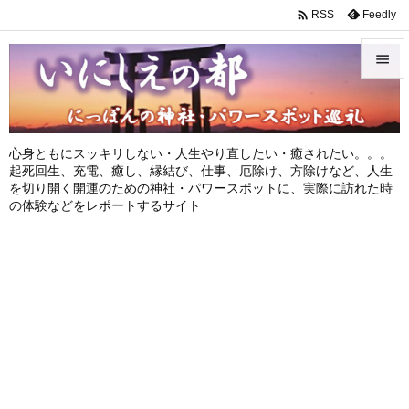

Feedly
RSS


メニュ

心身ともにスッキリしない・人生やり直したい・癒されたい。。。
サイド
起死回生、充電、癒し、縁結び、仕事、厄除け、方除けなど、人生
を切り開く開運のための神社・パワースポットに、実際に訪れた時

の体験などをレポートするサイト
前へ

次へ

検索