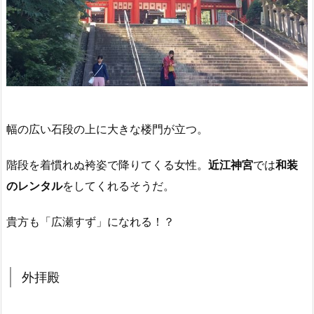
幅の広い石段の上に大きな楼門が立つ。
階段を着慣れぬ袴姿で降りてくる女性。
近江神宮
では
和装
のレンタル
をしてくれるそうだ。
貴方も「広瀬すず」になれる！？
外拝殿