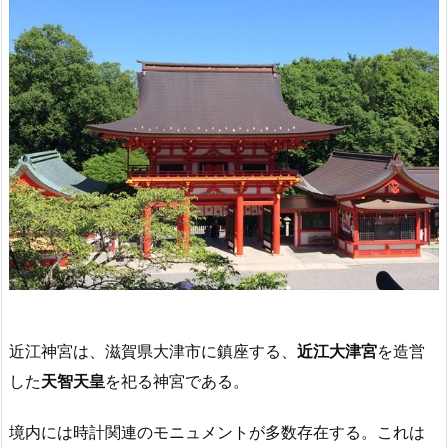
近江神宮は、滋賀県大津市に鎮座する、
近江大津宮
を造営
した
天智天皇
を祀る神宮である。
境内には時計関連のモニュメントが多数存在する。これは