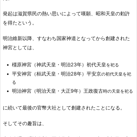
発起は滋賀県民の熱い思いによって嘆願、昭和天皇の勅許
を得たという。
明治維新以降、すなわち国家神道となってから創建された
神宮としては、
橿原神宮（神武天皇・明治23年）初代天皇
を祀る
平安神宮（桓武天皇・明治28年）平安京
の初代天皇を祀
る
明治神宮（明治天皇・大正9年）王政復古
時の天皇を祀る
に続いて最後の官幣大社として創建されたことになる。
そしてその趣旨は、