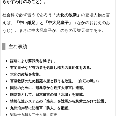
らかすわけのみこと）。
社会科で必ず習うであろう
「大化の改新」
の登場人物と言
えば、
「中臣鎌足」
と
「中大兄皇子」
（なかのおおえのお
うじ）。まさに中大兄皇子が、のちの天智天皇である。
主な事績
謀略により蘇我氏を滅ぼす。
有間皇子など有力者を処罰し権力の集約化を図る。
大化の改新を実施。
百済救済のため新羅＆唐と戦うも敗退。（白江の戦い）
国防のために、飛鳥京から近江大津宮に遷都。
国防策として、日本最古の城「水城」を築城。
情報伝達システムの「烽火」を対馬から筑紫にかけて設置。
九州沿岸部に防衛軍「防人」を配置。
冠位十九階を二十六階に変更