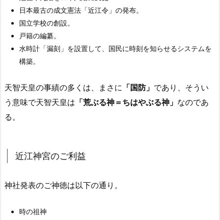
日本最古の成文憲法「近江令」の発布。
国立学校の創設。
戸籍の編纂。
水時計「漏刻」を設置して、国民に時刻を知らせるシステムを
構築。
天智天皇の事績の多くは、まさに
「国防」
であり、そうい
う意味で天智天皇は
「荒ぶる神＝ちはやぶる神」
なのであ
る。
近江神宮のご利益
神社発表のご神徳は以下の通り。
時の祖神