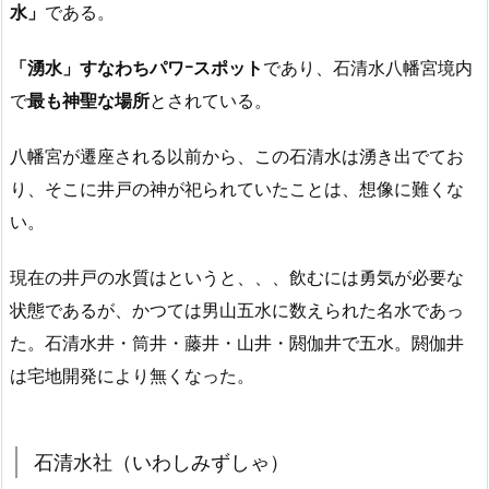
水」
である。
「湧水」すなわちパワｰスポット
であり、石清水八幡宮境内
で
最も神聖な場所
とされている。
八幡宮が遷座される以前から、この石清水は湧き出でてお
り、そこに井戸の神が祀られていたことは、想像に難くな
い。
現在の井戸の水質はというと、、、飲むには勇気が必要な
状態であるが、かつては男山五水に数えられた名水であっ
た。石清水井・筒井・藤井・山井・閼伽井で五水。閼伽井
は宅地開発により無くなった。
石清水社（いわしみずしゃ）