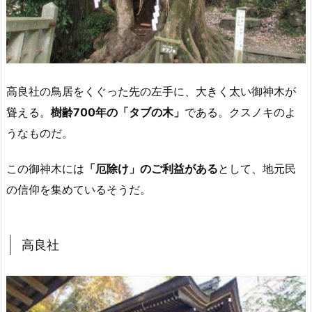
高良社の鳥居をくぐった先の左手に、大きく太い御神木が
聳える。
樹齢700年の「タブの木」
である。クスノキのよ
うなものだ。
この御神木には
「厄除け」のご利益がある
として、地元民
の信仰を集めているそうだ。
高良社