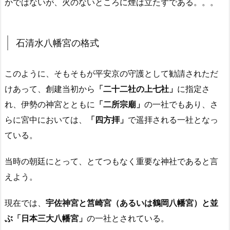
かではないが、火のないところに煙は立たずである。。。
石清水八幡宮の格式
このように、そもそもが平安京の守護として勧請されただ
けあって、創建当初から
「二十二社の上七社」
に指定さ
れ、伊勢の神宮とともに
「二所宗廟」
の一社でもあり、さ
らに宮中においては、
「四方拝」
で遥拝される一社となっ
ている。
当時の朝廷にとって、とてつもなく重要な神社であると言
えよう。
現在では、
宇佐神宮と筥崎宮（あるいは鶴岡八幡宮）と並
ぶ「日本三大八幡宮」
の一社とされている。