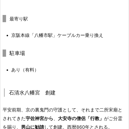
最寄り駅
京阪本線「八幡市駅」ケーブルカー乗り換え
駐車場
あり（有料）
石清水八幡宮 創建
平安前期、京の裏鬼門の守護として、それまで二所宋廟と
されてきた
宇佐神宮から
、
大安寺の僧侶「行教」
がご分霊
を賜り、
男山に勧請
して創建。西暦860年とされる。