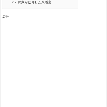
2.7.
武家が信仰した八幡宮
広告