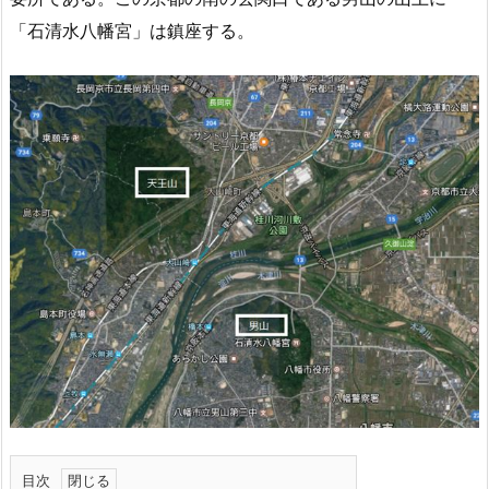
「石清水八幡宮」は鎮座する。
目次