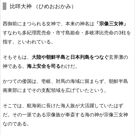
比咩大神 （ひめおおかみ）
西御前にまつられる女神で、本来の神名は
「宗像三女神」
すなわち多紀理毘売命・市寸島姫命・多岐津比売命の3柱を
指す。といわれている。
そもそもは、
大陸や朝鮮半島と日本列島をつなぐ
玄界灘の
神である。
海上安全を司る
わけだ。
かつての倭国は、壱岐、対馬の海域に留まらず、朝鮮半島
南東部にまでその支配領域を広げていたという。
そこでは、航海術に長けた海人族が大活躍していたはず
だ。その一派である宗像族が奉斎する海の神が宗像三女神
なのである。