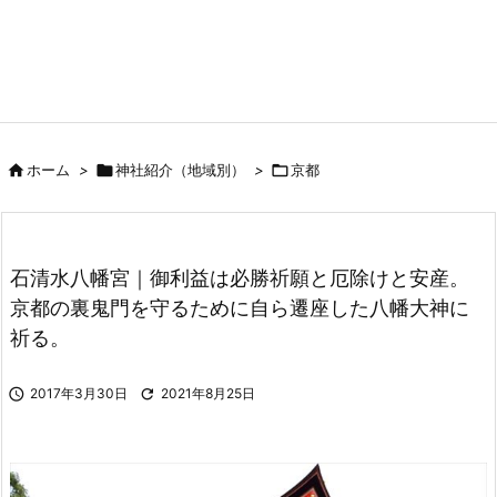

ホーム
>

神社紹介（地域別）
>

京都
石清水八幡宮｜御利益は必勝祈願と厄除けと安産。
京都の裏鬼門を守るために自ら遷座した八幡大神に
祈る。

2017年3月30日

2021年8月25日