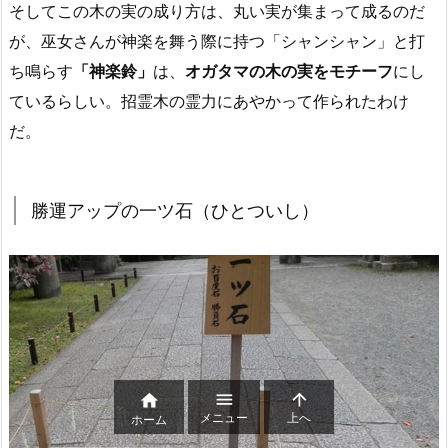
そしてこの木の実の成り方は、丸い実が集まって成るのだ
が、巫女さんが神楽を舞う際に持つ「シャンシャン」と打
ち鳴らす
「神楽鈴」
は、
オガタマの木の実をモチーフ
にし
ているらしい。招霊木の霊力にあやかって作られたわけ
だ。
勝運アップの一ツ石（ひとついし）



メニュー
上へ
ホーム