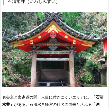
石清水井（いわしみずい）
表参道と裏参道の間、人目に付きにくいエリアに、
「石清
水井」
がある。石清水八幡宮の社名の由来とされる
「湧