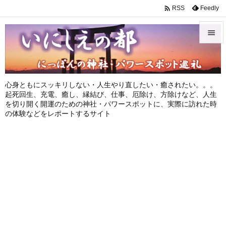

Feedly
RSS


メニュ

心身ともにスッキリしない・人生やり直したい・癒されたい。。。
サイド
起死回生、充電、癒し、縁結び、仕事、厄除け、方除けなど、人生
を切り開く開運のための神社・パワースポットに、実際に訪れた時

の体験などをレポートするサイト
前へ

次へ

検索