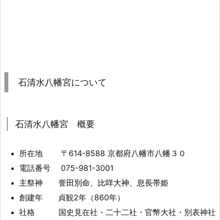
石清水八幡宮について
石清水八幡宮 概要
所在地 〒614-8588 京都府八幡市八幡３０
電話番号
075-981-3001
主祭神 誉田別命、比咩大神、息長帯姫
創建年 貞観2年（860年）
社格 国史見在社・二十二社・官幣大社・別表神社