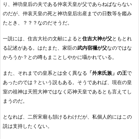
り、神功皇后の夫である仲哀天皇が父であらねばならない
のだが、仲哀天皇の死と神功皇后出産までの日数等を鑑み
たとき、？？？なのだそうだ。
一説には、住吉大社の文献によると
住吉大神が父
ともとれ
る記述がある。はたまた、家臣の
武内宿禰が父
なのではな
かろうか？との噂もまことしやかに囁かれている。
また、それまでの皇系とは全く異なる
「外来氏族」の王
で
あったのでは？という説もある。そうであれば、現在の皇
室の祖神は天照大神ではなく応神天皇であるとも言えてし
まうのだ。
となれば、二所宋廟も頷けるわけだが、私個人的にはこの
説は支持したくない。