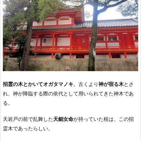
招霊の木とかいてオガタマノキ
。古くより
神が宿る木
とさ
れ、神が降臨する際の依代として用いられてきた神木であ
る。
天岩戸の前で乱舞した
天鈿女命
が持っていた枝は、この招
霊木であったらしい。