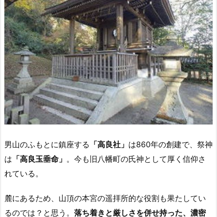
男山のふもとに鎮座する
「高良社」
は860年の創建で、祭神
は
「高良玉垂命」
。今も旧八幡町の氏神として厚く信仰さ
れている。
麓にあるため、山頂の本宮の遥拝所的な役割も果たしてい
るのでは？と思う。
落ち着きと厳しさを併せ持った、濃密