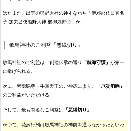
はたまた、出雲の熊野大社の神すなわち「伊邪那伎日真名
子 加夫呂伎熊野大神 櫛御気野命」か。
敏馬神社のご利益「悪縁切り」
敏馬神社のご利益は、創建伝承の通り
「航海守護」
が第一
に挙げられる。
次に、素戔嗚尊＝牛頭天王のご神徳により、
「厄災消除」
のご利益がいただける。
そして、
最も有名なご利益は
「悪縁切り」
。
かつて、花嫁行列は敏馬神社の神前を通らなかったといわ