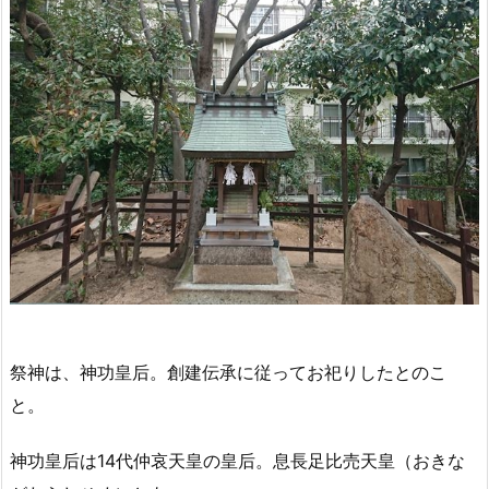
祭神は、神功皇后。創建伝承に従ってお祀りしたとのこ
と。
神功皇后は14代仲哀天皇の皇后。息長足比売天皇（おきな