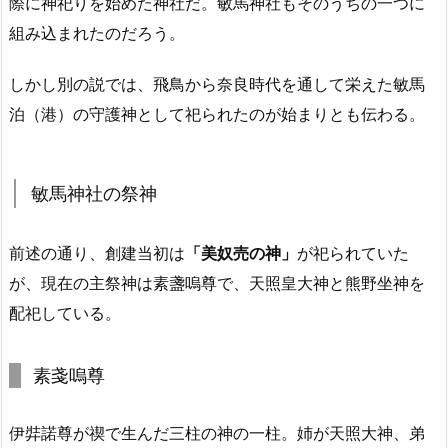
際に神祀りを始めた神社だ。敏馬神社もそのうちの一つに
組み込まれたのだろう。
しかし別の説では、飛鳥から奈良時代を通して栄えた敏馬
泊（港）の守護神として祀られたのが始まりとも伝わる。
敏馬神社の祭神
前述の通り、創建当初は
「美奴売の神」
が祀られていた
が、現在の主祭神は素盞嗚尊で、天照皇大神と熊野坐神を
配祀している。
素戔嗚尊
伊弉諾尊が禊で生んだ三柱の神の一柱。姉が天照大神、弟