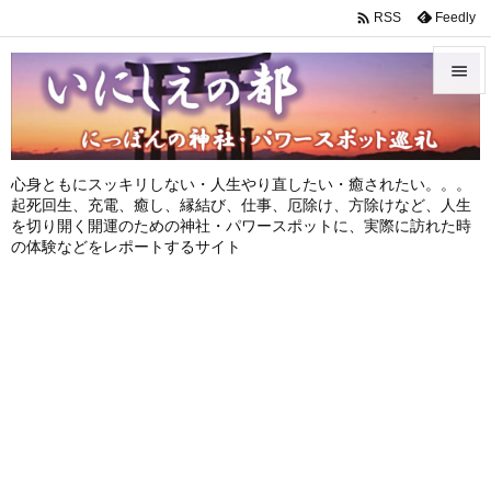

Feedly
RSS


メニュ

心身ともにスッキリしない・人生やり直したい・癒されたい。。。
サイド
起死回生、充電、癒し、縁結び、仕事、厄除け、方除けなど、人生
を切り開く開運のための神社・パワースポットに、実際に訪れた時

の体験などをレポートするサイト
前へ

次へ

検索