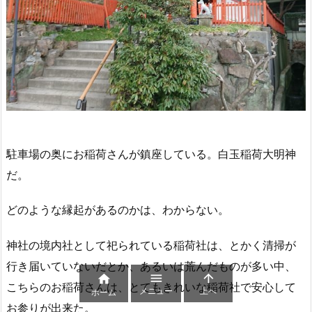
駐車場の奥にお稲荷さんが鎮座している。白玉稲荷大明神
だ。
どのような縁起があるのかは、わからない。
神社の境内社として祀られている稲荷社は、とかく清掃が
行き届いていないだとか、あるいは荒んだものが多い中、



こちらのお稲荷さんは、とてもきれいな稲荷社で安心して
メニュー
上へ
ホーム
お参りが出来た。