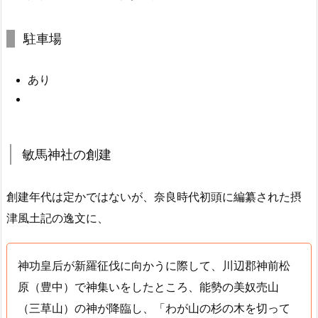
駐車場
あり
敏馬神社の創建
創建年代は定かではないが、奈良時代初頭に編纂された摂
津風土記の逸文に、
神功皇后が新羅征伐に向かうに際して、川辺郡神前松
原（豊中）で神集いをしたところ、
能勢の美奴売山
（三草山）の神
が降臨し、「わが山の杉の木を切って