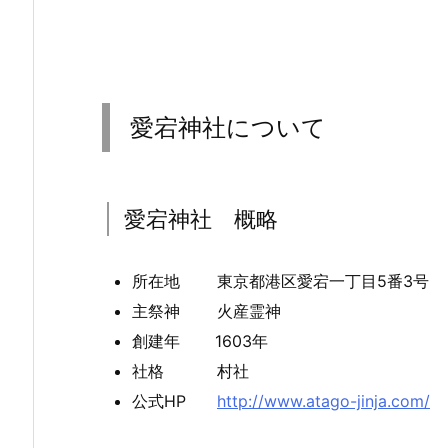
愛宕神社について
愛宕神社 概略
所在地 東京都港区愛宕一丁目5番3号
主祭神 火産霊神
創建年 1603年
社格 村社
公式HP
http://www.atago-jinja.com/