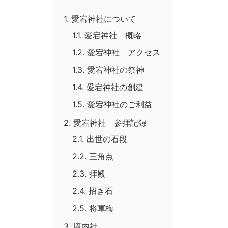
1.
愛宕神社について
1.1.
愛宕神社 概略
1.2.
愛宕神社 アクセス
1.3.
愛宕神社の祭神
1.4.
愛宕神社の創建
1.5.
愛宕神社のご利益
2.
愛宕神社 参拝記録
2.1.
出世の石段
2.2.
三角点
2.3.
拝殿
2.4.
招き石
2.5.
将軍梅
3.
境内社