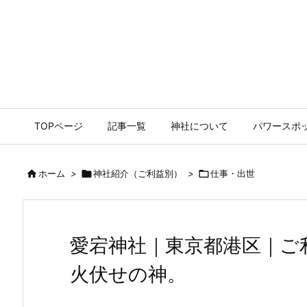
TOPページ
記事一覧
神社について
パワースポ

ホーム
>

神社紹介（ご利益別）
>

仕事・出世
愛宕神社｜東京都港区｜ご
火伏せの神。