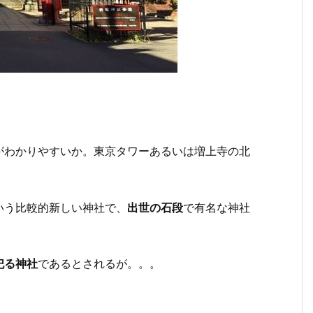
がわかりやすいか。東京タワーあるいは増上寺の北
いう比較的新しい神社で、
出世の石段
で有名な神社
祀る神社
であるとされるが。。。