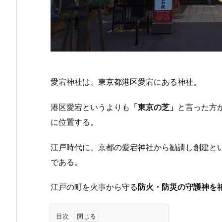
愛宕神社は、東京都港区愛宕にある神社。
港区愛宕というよりも
「東京の芝」
と言った方
に位置する。
江戸時代に、京都の愛宕神社から勧請し創建と
である。
江戸の町を火事から守る
防火・防災の守護神を
目次