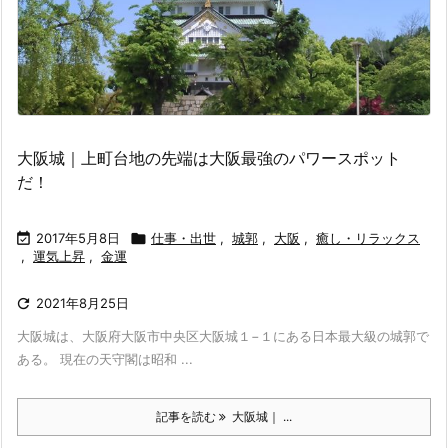
大阪城｜上町台地の先端は大阪最強のパワースポット
だ！

2017年5月8日

仕事・出世
,
城郭
,
大阪
,
癒し・リラックス
,
運気上昇
,
金運

2021年8月25日
大阪城は、大阪府大阪市中央区大阪城１−１にある日本最大級の城郭で
ある。 現在の天守閣は昭和 ...
記事を読む
大阪城｜ ...