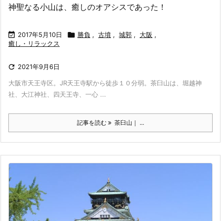
神聖なる小山は、癒しのオアシスであった！

2017年5月10日

勝負
,
古墳
,
城郭
,
大阪
,
癒し・リラックス

2021年9月6日
大阪市天王寺区。JR天王寺駅から徒歩１０分弱。茶臼山は、堀越神
社、大江神社、四天王寺、一心 ...
記事を読む
茶臼山｜ ...