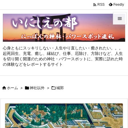

Feedly
RSS


メニュ

心身ともにスッキリしない・人生やり直したい・癒されたい。。。
サイド
起死回生、充電、癒し、縁結び、仕事、厄除け、方除けなど、人生
を切り開く開運のための神社・パワースポットに、実際に訪れた時

の体験などをレポートするサイト
前へ

次へ

ホーム
>

神社以外
>

城郭

検索