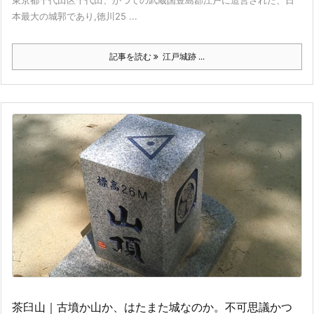
東京都千代田区千代田、かつての武蔵国豊島郡江戸に造営された、日
本最大の城郭であり,徳川25 ...
記事を読む
江戸城跡 ...
茶臼山｜古墳か山か、はたまた城なのか。不可思議かつ