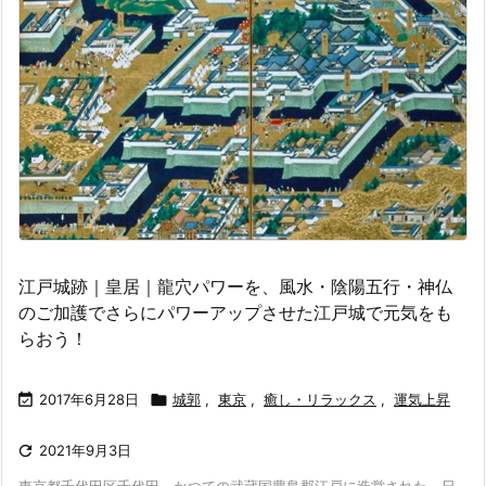
江戸城跡｜皇居｜龍穴パワーを、風水・陰陽五行・神仏
のご加護でさらにパワーアップさせた江戸城で元気をも
らおう！

2017年6月28日

城郭
,
東京
,
癒し・リラックス
,
運気上昇

2021年9月3日